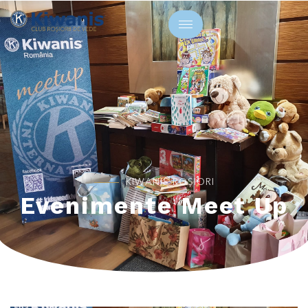
KIWANIS ROȘIORI
Evenimente Meet Up