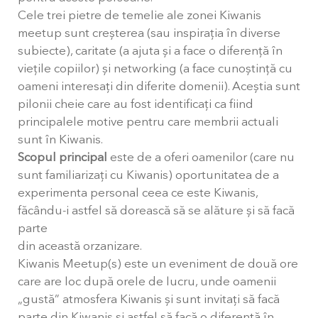
Cele trei pietre de temelie ale zonei Kiwanis
meetup sunt creșterea (sau inspirația în diverse
subiecte), caritate (a ajuta și a face o diferență în
viețile copiilor) și networking (a face cunoștință cu
oameni interesați din diferite domenii). Aceștia sunt
pilonii cheie care au fost identificați ca fiind
principalele motive pentru care membrii actuali
sunt în Kiwanis.
Scopul principal
este de a oferi oamenilor (care nu
sunt familiarizați cu Kiwanis) oportunitatea de a
experimenta personal ceea ce este Kiwanis,
făcându-i astfel să dorească să se alăture și să facă
parte
din această orzanizare.
Kiwanis Meetup(s) este un eveniment de două ore
care are loc după orele de lucru, unde oamenii
„gustă” atmosfera Kiwanis și sunt invitați să facă
parte din Kiwanis și astfel să facă o diferență în