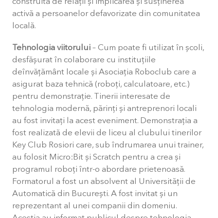
construită de relații și implicarea și susținerea
activă a persoanelor defavorizate din comunitatea
locală.
Tehnologia viitorului
– Cum poate fi utilizat în școli,
desfășurat în colaborare cu instituțiile
de
învățământ locale și Asociația Roboclub care a
asigurat baza tehnică (roboți, calculatoare, etc.)
pentru
demonstrație. Tinerii interesate de
tehnologia modernă, părinți și antreprenori locali
au fost invitați la acest eveniment. Demonstrația a
fost realizată de elevii de liceu al clubului tinerilor
Key Club Rosiori care, sub îndrumarea unui trainer,
au folosit Micro:Bit și Scratch pentru a crea și
programul roboți într-o abordare prietenoasă.
Formatorul a fost un absolvent al Universității de
Automatică din București. A fost invitat și un
reprezentant al unei companii din domeniu.