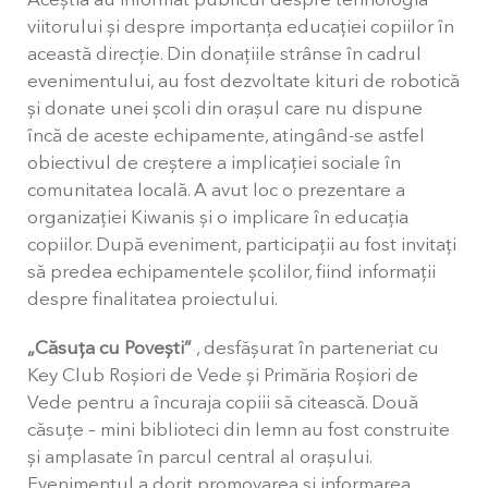
Aceștia au informat publicul despre tehnologia
viitorului și despre importanța educației copiilor în
această direcție. Din donațiile strânse în cadrul
evenimentului, au fost dezvoltate kituri de robotică
și donate unei școli din orașul care nu dispune
încă de aceste echipamente, atingând-se astfel
obiectivul de creștere a implicației sociale în
comunitatea locală. A avut loc o prezentare a
organizației Kiwanis și o implicare în educația
copiilor. După eveniment, participații au fost invitați
să predea echipamentele școlilor, fiind informații
despre finalitatea proiectului.
„Căsuța cu Povești”
, desfășurat în parteneriat cu
Key Club Roșiori de Vede și Primăria Roșiori de
Vede pentru a încuraja copiii să citească. Două
căsuțe – mini biblioteci din lemn au fost construite
și amplasate în parcul central al orașului.
Evenimentul a dorit promovarea și informarea