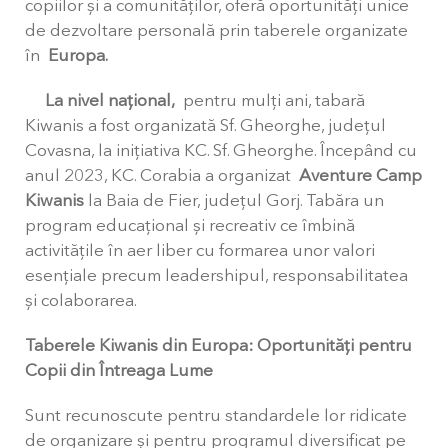
copiilor și a comunităților, oferă oportunități unice
de dezvoltare personală prin taberele organizate
în
Europa.
La nivel național,
pentru mulți ani, tabară
Kiwanis a fost organizată Sf. Gheorghe, județul
Covasna, la inițiativa KC. Sf. Gheorghe. Începând cu
anul 2023, KC. Corabia a organizat
Aventure Camp
Kiwanis
la Baia de Fier, județul Gorj. Tabăra un
program educațional și recreativ ce îmbină
activitățile în aer liber cu formarea unor valori
esențiale precum leadershipul, responsabilitatea
și colaborarea.
Taberele Kiwanis din Europa: Oportunități pentru
Copii din Întreaga Lume
Sunt recunoscute pentru standardele lor ridicate
de organizare și pentru programul diversificat pe