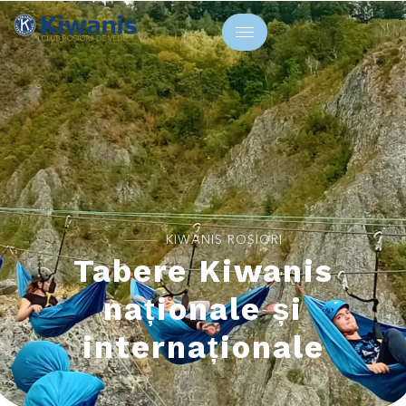
KIWANIS ROȘIORI
Tabere Kiwanis
naționale și
internaționale