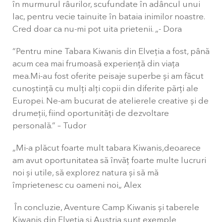
în murmurul râurilor, scufundate în adâncul unui
lac, pentru vecie tainuite în bataia inimilor noastre.
Cred doar ca nu-mi pot uita prietenii. „- Dora
“Pentru mine Tabara Kiwanis din Elveția a fost, până
acum cea mai frumoasă experiență din viața
mea.Mi-au fost oferite peisaje superbe și am făcut
cunoștință cu mulți alți copii din diferite părți ale
Europei. Ne-am bucurat de atelierele creative și de
drumeții, fiind oportunități de dezvoltare
personală.” – Tudor
„Mi-a plăcut foarte mult tabara Kiwanis,deoarece
am avut oportunitatea să învăț foarte multe lucruri
noi și utile, să explorez natura și să mă
împrietenesc cu oameni noi„ Alex
În concluzie, Aventure Camp Kiwanis și taberele
Kiwanis din Elveția și Austria sunt exemple