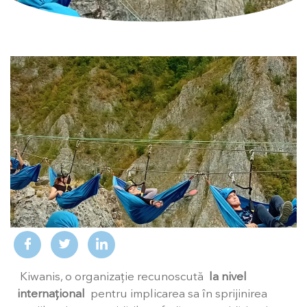
Kiwanis, o organizație recunoscută
la nivel
internațional
pentru implicarea sa în sprijinirea