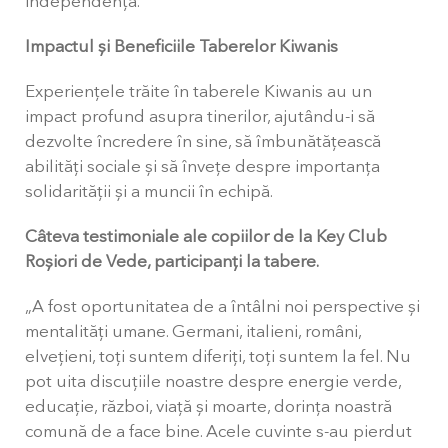
independența.
Impactul și Beneficiile Taberelor Kiwanis
Experiențele trăite în taberele Kiwanis au un
impact profund asupra tinerilor, ajutându-i să
dezvolte încredere în sine, să îmbunătățească
abilități sociale și să învețe despre importanța
solidarității și a muncii în echipă.
Câteva testimoniale ale copiilor de la Key Club
Roșiori de Vede, participanți la tabere.
„A fost oportunitatea de a întâlni noi perspective și
mentalități umane. Germani, italieni, români,
elvețieni, toți suntem diferiți, toți suntem la fel. Nu
pot uita discuțiile noastre despre energie verde,
educație, război, viață și moarte, dorința noastră
comună de a face bine. Acele cuvinte s-au pierdut